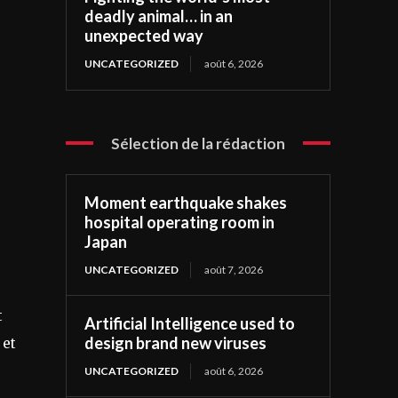
deadly animal… in an
unexpected way
UNCATEGORIZED
août 6, 2026
Sélection de la rédaction
Moment earthquake shakes
hospital operating room in
Japan
UNCATEGORIZED
août 7, 2026
t
Artificial Intelligence used to
design brand new viruses
 et
UNCATEGORIZED
août 6, 2026