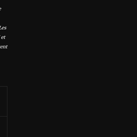
e
Les
 et
vent