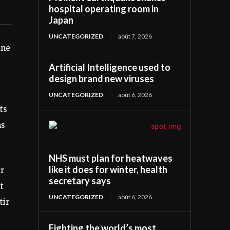
hospital operating room in
Japan
UNCATEGORIZED
août 7, 2026
une
Artificial Intelligence used to
design brand new viruses
UNCATEGORIZED
août 6, 2026
ts
ns
NHS must plan for heatwaves
like it does for winter, health
er
secretary says
t
UNCATEGORIZED
août 6, 2026
tir
Fighting the world’s most