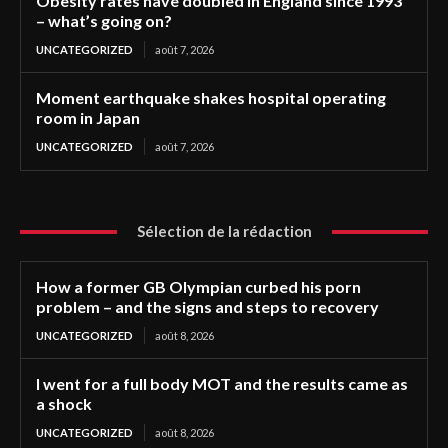
Obesity rates have doubled in England since 1993
– what’s going on?
UNCATEGORIZED
août 7, 2026
Moment earthquake shakes hospital operating
room in Japan
UNCATEGORIZED
août 7, 2026
Sélection de la rédaction
How a former GB Olympian curbed his porn
problem – and the signs and steps to recovery
UNCATEGORIZED
août 8, 2026
I went for a full body MOT and the results came as
a shock
UNCATEGORIZED
août 8, 2026